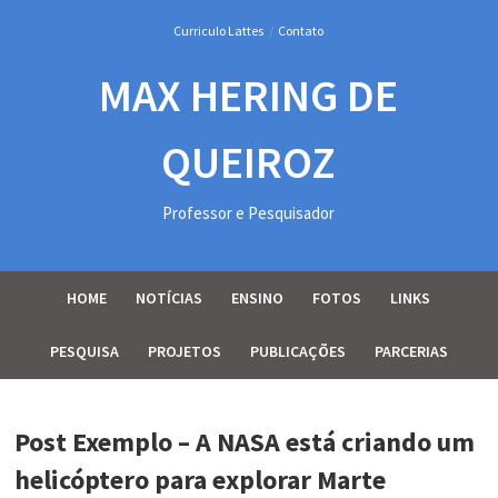
Curriculo Lattes
/
Contato
MAX HERING DE
QUEIROZ
Professor e Pesquisador
HOME
NOTÍCIAS
ENSINO
FOTOS
LINKS
PESQUISA
PROJETOS
PUBLICAÇÕES
PARCERIAS
Post Exemplo – A NASA está criando um
helicóptero para explorar Marte