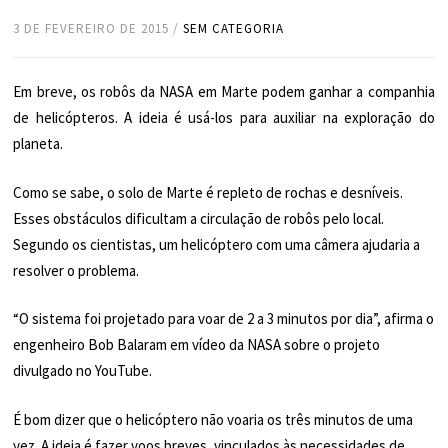
3 DE FEVEREIRO DE 2015
/
SEM CATEGORIA
Em breve, os robôs da NASA em Marte podem ganhar a companhia
de helicópteros. A ideia é usá-los para auxiliar na exploração do
planeta.
Como se sabe, o solo de Marte é repleto de rochas e desníveis.
Esses obstáculos dificultam a circulação de robôs pelo local.
Segundo os cientistas, um helicóptero com uma câmera ajudaria a
resolver o problema.
“O sistema foi projetado para voar de 2 a 3 minutos por dia”, afirma o
engenheiro Bob Balaram em vídeo da NASA sobre o projeto
divulgado no YouTube.
É bom dizer que o helicóptero não voaria os três minutos de uma
vez. A ideia é fazer voos breves, vinculados às necessidades de