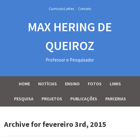
Curriculo Lattes
/
Contato
MAX HERING DE
QUEIROZ
Professor e Pesquisador
HOME
NOTÍCIAS
ENSINO
FOTOS
LINKS
PESQUISA
PROJETOS
PUBLICAÇÕES
PARCERIAS
Archive for fevereiro 3rd, 2015